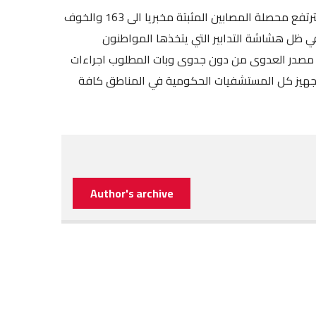
اربع عشرة حالة جديدة اعلنت وزارة الصحة تسجيلها منذ الامس لترتفع محصلة المصابين المثبتة مخبريا الى 163 والخوف
ي ظل هشاشة التدابير التي يتخذها المواطنون
 مصدر العدوى من دون جدوى وبات المطلوب اجراءات
 تجهيز كل المستشفيات الحكومية في المناطق كافة
Author's archive