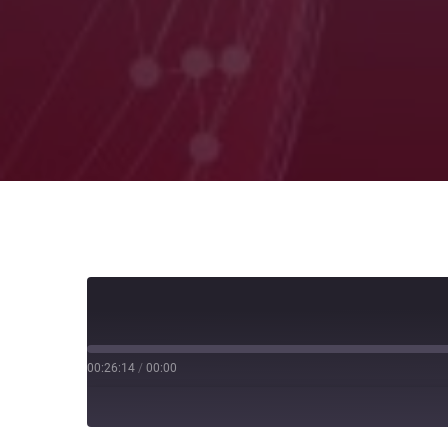
00:26:14
/
00:00