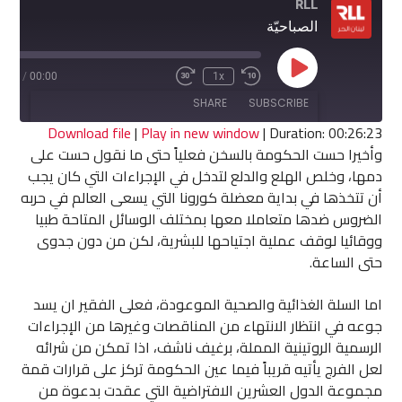
RLL
الصباحيّة
Play
6:23
/
00:00
1x
Fast
Rewind
Episode
Forward
10
SHARE
SUBSCRIBE
30
Seconds
seconds
Download file
|
Play in new window
|
Duration: 00:26:23
وأخيرا حست الحكومة بالسخن فعلياً حتى ما نقول حست على
SHARE
دمها، وخلص الهلع والدلع لتدخل في الإجراءات التي كان يجب
RSS FEED
أن تتخذها في بداية معضلة كورونا التي يسعى العالم في حربه
LINK
الضروس ضدها متعاملا معها بمختلف الوسائل المتاحة طبيا
ووقائيا لوقف عملية اجتياحها للبشرية، لكن من دون جدوى
EMBED
حتى الساعة.
اما السلة الغذائية والصحية الموعودة، فعلى الفقير ان يسد
جوعه في انتظار الانتهاء من المناقصات وغيرها من الإجراءات
الرسمية الروتينية المملة، برغيف ناشف، اذا تمكن من شرائه
لعل الفرج يأتيه قريباً فيما عين الحكومة تركز على قرارات قمة
مجموعة الدول العشرين الافتراضية التي عقدت بدعوة من