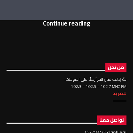
Continue reading
من نحن
بثّ إذاعة لبنان الحر أرضيًّا على الموجات:
102.3 – 102.5 – 102.7 MHZ FM
للمزيد
تواصل معنا
رقم الهواء
:218233-09