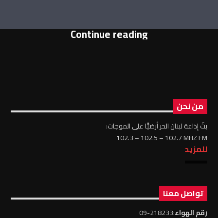
Continue reading
من نحن
بثّ إذاعة لبنان الحر أرضيًّا على الموجات:
102.3 – 102.5 – 102.7 MHZ FM
للمزيد
تواصل معنا
رقم الهواء
:218233-09