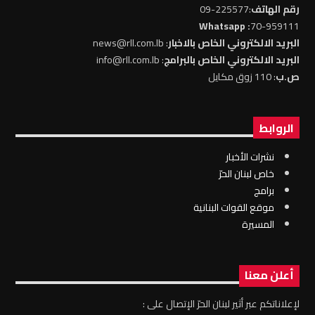
رقم الهاتف
:225577-09
: Whatsapp
70-959111
البريد الالكتروني الخاص بالاخبار
: news@rll.com.lb
البريد الالكتروني الخاص بالبرامج
: info@rll.com.lb
ص.ب
: 110 زوق مكايل
الروابط
نشرات الأخبار
خاص لبنان الحرّ
برامج
موقع القوات البنانية
المسيرة
أعلن معنا
لإعلاناتكم عبر أثير لبنان الحرّ الإتصال على :