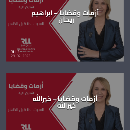
أزمات وقضايا – ابراهيم
ريحان
RLL 3
29-07-2023
أزمات وقضايا – خيرالله
خيرالله