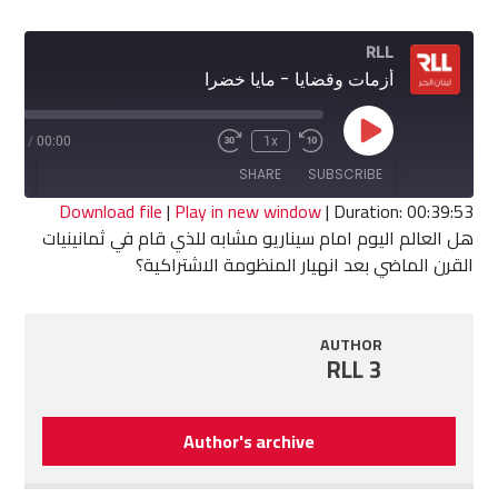
RLL
أزمات وقضايا - مايا خضرا
Play
9:53
/
00:00
1x
Fast
Rewind
Episode
Forward
10
SHARE
SUBSCRIBE
30
Seconds
seconds
Download file
|
Play in new window
|
Duration: 00:39:53
هل العالم اليوم امام سيناريو مشابه للذي قام في ثمانينيات
SHARE
القرن الماضي بعد انهيار المنظومة الاشتراكية؟
RSS FEED
LINK
AUTHOR
EMBED
RLL 3
Author's archive