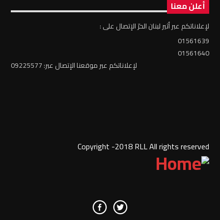
أعلن معنا
لإعلاناتكم عبر أثير لبنان الحرّ الإتصال على :
01561639
01561640
لإعلاناتكم عبر موقعنا الإتصال عبر: 09225577
Copyright -2018 RLL All rights reserved