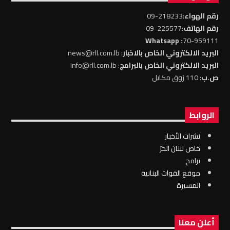
رقم الهواء
:218233-09
رقم الهاتف
:225577-09
: Whatsapp
70-959111
البريد الالكتروني الخاص بالاخبار
: news@rll.com.lb
البريد الالكتروني الخاص بالبرامج
: info@rll.com.lb
ص.ب
: 110 زوق مكايل
الروابط
نشرات الأخبار
خاص لبنان الحرّ
برامج
موقع القوات البنانية
المسيرة
أعلن معنا