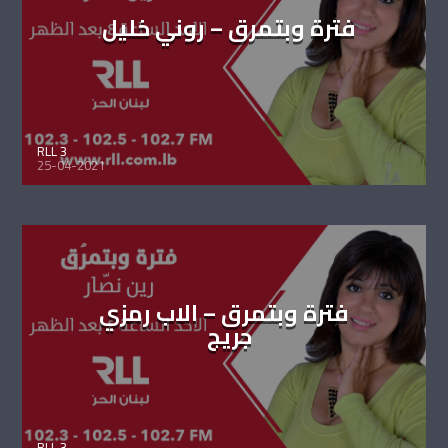
فترة وبتمرق – روني خليل
RLL 3
25-04-2021
فترة وبتمرق – الاب رمزي
جريج
RLL 3