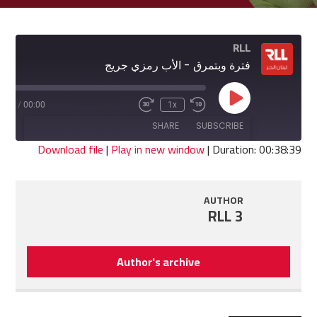
RLL
فترة وبتمرق - الأب رمزي جريج
Play
8:39
/
00:00
1x
Fast
Rewind
Episode
Forward
10
SHARE
SUBSCRIBE
30
Seconds
seconds
Download file
|
Play in new window
|
Duration: 00:38:39
SHARE
RSS FEED
AUTHOR
LINK
RLL 3
EMBED
Author's archive