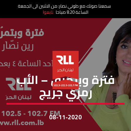
سمعنا صوتك مع طوني نصار: من الاثنين الى الجمعة
الساعة 8.20 صباحا
تابعوا
فَترة وبتِمرُق
فترة وبتمرق – الأب
رمزي جريج
08-11-2020