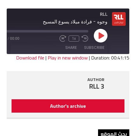
RLL
وجوه - فرادة ميلاد يسوع المسيح
Play
1:15
/
00:00
1x
Fast
Rewind
Episode
Forward
10
SHARE
SUBSCRIBE
30
Seconds
seconds
Download file
|
Play in new window
|
Duration: 00:41:15
SHARE
RSS FEED
AUTHOR
LINK
RLL 3
EMBED
Author's archive
بحث الموقع