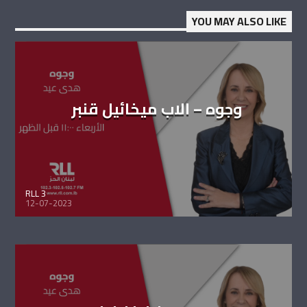
YOU MAY ALSO LIKE
وجوه – الاب ميخائيل قنبر
RLL 3
12-07-2023