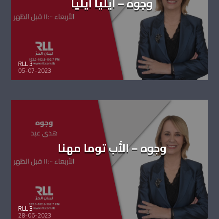
وجوه – ايليا ايليا
RLL 3
05-07-2023
وجوه – الأَب توما مهنا
RLL 3
28-06-2023