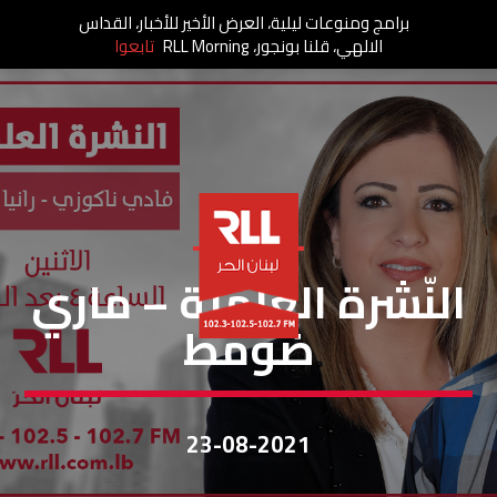
برامج ومنوعات ليلية، العرض الأخير للأخبار، القداس
الالهي، قلنا بونجور، RLL Morning
تابعوا
النشرة العلمية
النّشرة العلميّة – ماري
ضومط
23-08-2021