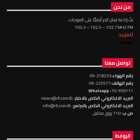
من نحن
بثّ إذاعة لبنان الحر أرضيًّا على الموجات:
102.3 – 102.5 – 102.7 MHZ FM
للمزيد
تواصل معنا
رقم الهواء
:218233-09
رقم الهاتف
:225577-09
: Whatsapp
70-959111
البريد الالكتروني الخاص بالاخبار
: news@rll.com.lb
البريد الالكتروني الخاص بالبرامج
: info@rll.com.lb
ص.ب
: 110 زوق مكايل
الروابط