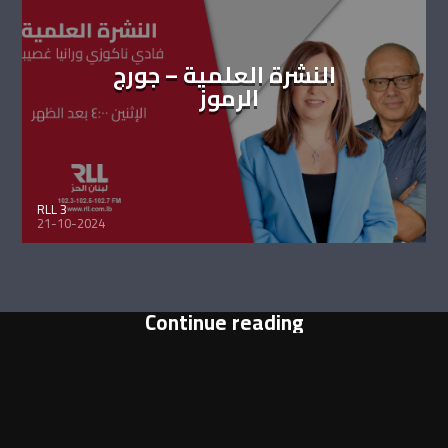
النشرة العلمية – جورج
الرموز
RLL 3
21-10-2024
Continue reading