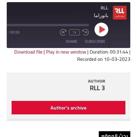
RLL
بانوراما
Play
1:44
/
00:00
1x
Fast
Rewind
Episode
Forward
10
SHARE
SUBSCRIBE
30
Seconds
seconds
Download file
|
Play in new window
|
Duration: 00:31:44
|
Recorded on 10-03-2023
SHARE
RSS FEED
LINK
AUTHOR
RLL 3
EMBED
Author's archive
بحث الموقع