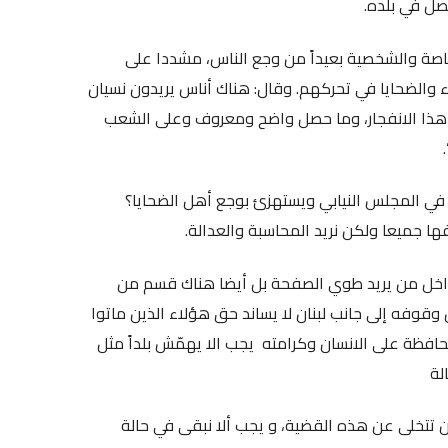
صل في بلده.
اصة والشخصية بعيداً من وجع الناس، مشددا على
 والضحايا في تحركهم. وقال: هناك أناس يريدون نسيان
ية بعد هذا الانفجار، وما حصل واضح ومعروف وعلى الشعب
ي المجلس النيابي ويستهزئ بوجع أهل الضحايا؟
لداخل من يريد طوي الصفحة بل أيضا هناك قسم من
 وقوفه إلى جانب لبنان لا يساند حق هؤلاء الذين ماتوا
افظة على الانسان وكرامته يجب الا يهمّش بلداً مثل
لة
ن تتخلى عن هذه القضية، و يجب ألا نبقى في حالة