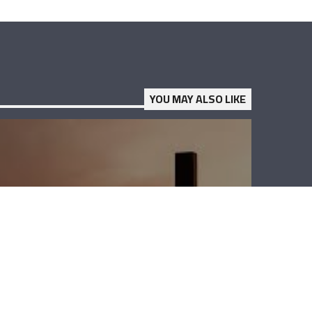
YOU MAY ALSO LIKE
لقاء خاص – الأب
جورج حبيقة