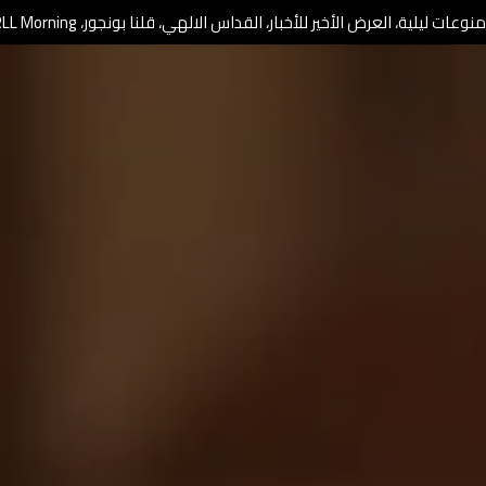
وعات ليلية، العرض الأخير للأخبار، القداس الالهي، قلنا بونجور، RLL Morning