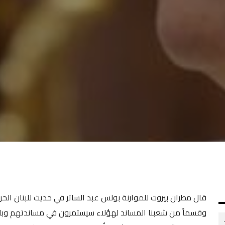
قال مطران بيروت للموارنة بولس عبد الساتر في حديث للبنان الحر
وقسماً من شعبنا المساند لهؤلاء سيستمرون في مساندتهم وبالتالي