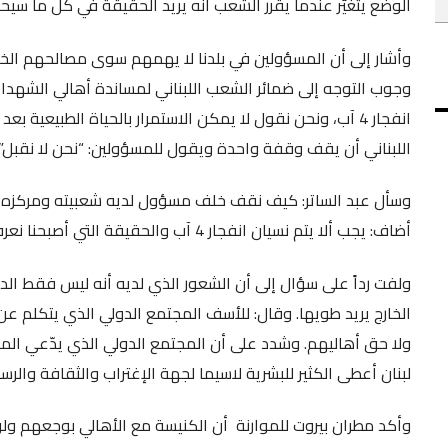
الوضع يتغيّر عندما يقرر الشعب أنه يريد الحقيقة في كل ما سيح
وأشار إلى أن المسؤولين في بلدنا لا يهمهم سوى مصالحهم الخ
وجوب التوجه إلى ضمائر الشعب اللبناني لمساندة أهالي الشهداء
انفجار 4 آب، ونحن نقول لا يمكن الاستمرار بالحياة الطبيع
اللبناني أن يقف وقفة واحدة ويقول للمسؤولين: “نحن لا نقبل”.
وسأل عبد الساتر: كيف نقف خلف مسؤول لديه شعبيته ومركزه ف
أضاف: يجب ألا يتم نسيان انفجار 4 آب والحقيقة التي أصبحنا نعرفها جميعا ولكن نريد المحاسبة والعدالة.
ولفت رداً على سؤال إلى أن الشعور الذي لديه أنه ليس فقط ا
الخارج يريد طويها. وقال: للأسف المجتمع الدولي الذي يتكلم عن
ولا حق أهاليهم. وشدد على أن المجتمع الدولي الذي يدّعي المح
لبنان أعطى الكثير للبشرية لاسيما لجهة الإغتراب والثقافة والرسا
وأكد مطران بيروت للموارنة أن الكنيسة مع الأهالي بوجعهم ول