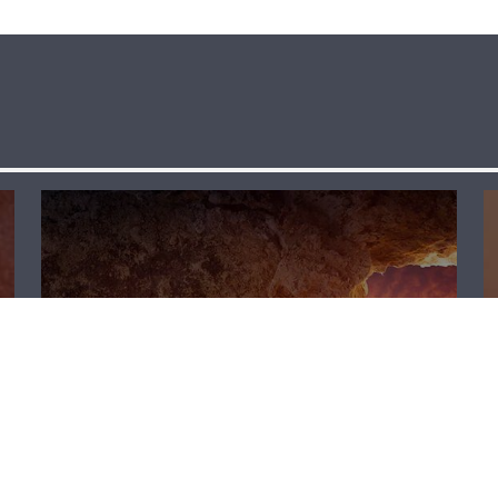
لقاء خاص – نقولا
أبو مراد