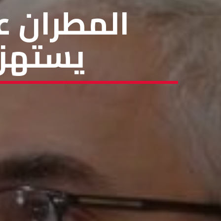
المطران ع
يستهزئ