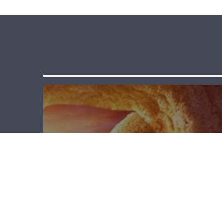
لقاء خاص –
جوزيف يزبك