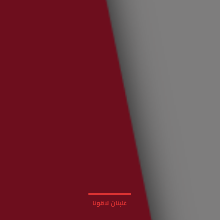
عَلبنان لاقونا