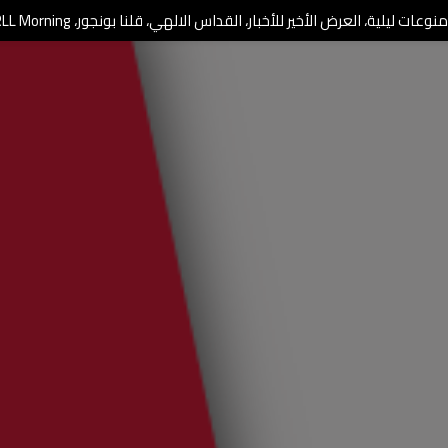
وعات ليلية، العرض الأخير للأخبار، القداس الالهي، قلنا بونجور، RLL Morning