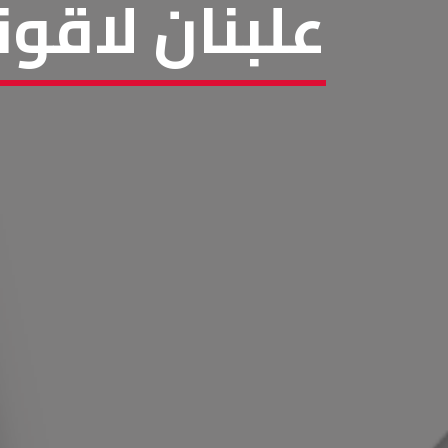
علبنان لاقو