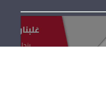
عَلبنان لاقونا –
هيثم حمزة، عماد
حمزة والشيخ
هاني جابر