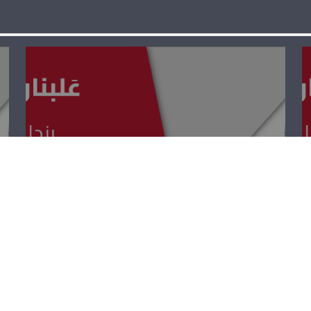
عَلبنان لاقونا –
بول زغيب، فيفي
كلّاب ويوسف
القصّيفي