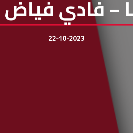
نا – فادي فياض و
22-10-2023