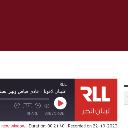
RLL
علبنان لاقونا - فادي فياض ونهرا بعين
Play
1x
Fast
Mute/Unmute
Rewind
Episode
Forward
Episode
10
SHARE
SUBSCRIBE
30
Seconds
seconds
in new window
|
Duration: 00:21:40
|
Recorded on 22-10-2023