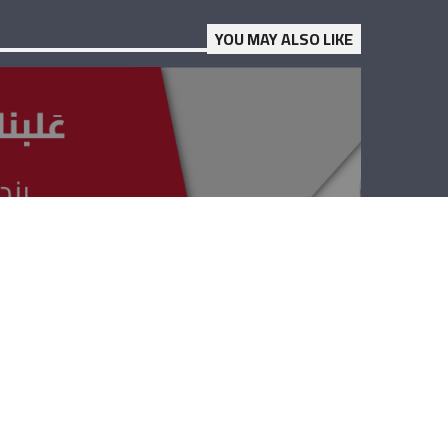
YOU MAY ALSO LIKE
علبنان لاقونا –
المونسنيور جوزيف
قزي، داني توما،
الأب ميلاد الكورا،
الأب طوني رحمة،
الأب هومير عبيدي
وإيلين خزّاقة