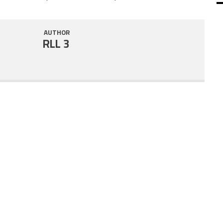
SHARE
RSS FEED
AUTHOR
LINK
RLL 3
EMBED