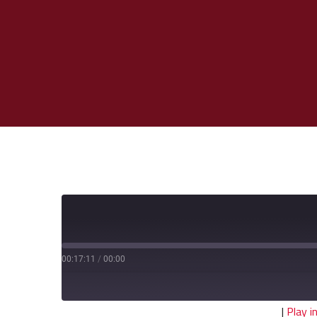
00:17:11
/
00:00
|
Play 