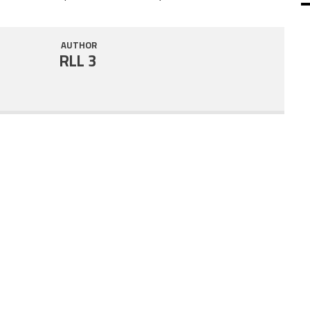
SHARE
RSS FEED
AUTHOR
LINK
RLL 3
EMBED