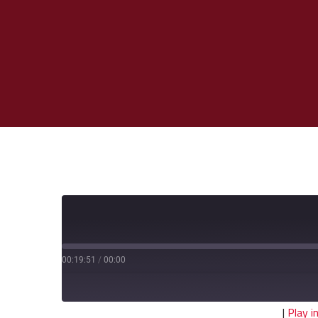
00:19:51
/
00:00
|
Play 