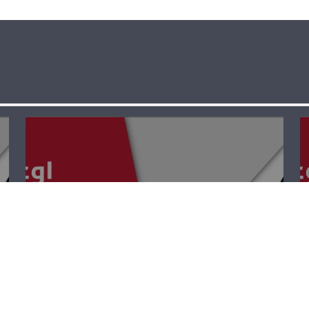
أوعا ما توعى –
كارول سعادة
وريما دروبي