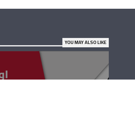
YOU MAY ALSO LIKE
أوعا ما توعى –
منال سعادة وعبير
ابو رجيلي