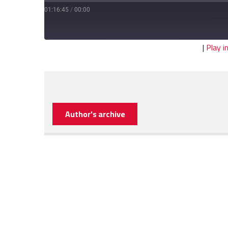
01:16:45
/
00:00
|
Play 
Author's archive