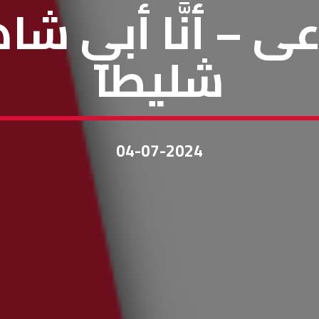
عى – أنَّا أبي شا
شليطا
04-07-2024