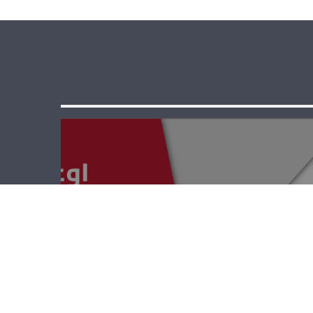
اوعا ما توعى –
ميشلين سمور
وايفون عواد