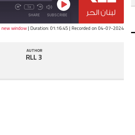
Play
1x
Fast
Mute/Unmute
Rewind
Episode
Forward
Episode
10
SHARE
SUBSCRIBE
30
Seconds
seconds
in new window
|
Duration: 01:16:45
|
Recorded on 04-07-2024
SHARE
RSS FEED
AUTHOR
LINK
RLL 3
EMBED