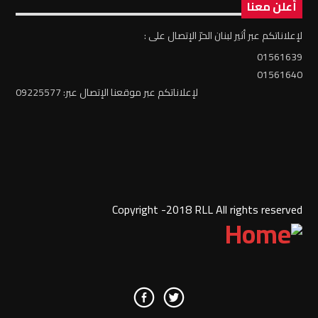
أعلن معنا
لإعلاناتكم عبر أثير لبنان الحرّ الإتصال على :
01561639
01561640
لإعلاناتكم عبر موقعنا الإتصال عبر: 09225577
Copyright -2018 RLL All rights reserved