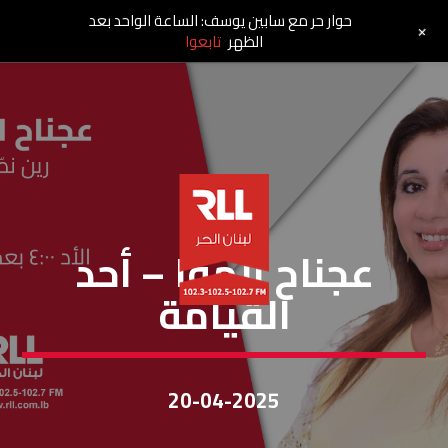
حوار حر مع سابين يوسف: الساعة الواحد بعد
+
الظهر
تابعوا
عَجناح الهوا
عجناح الهوا – أحد
القيامة
20-04-2025