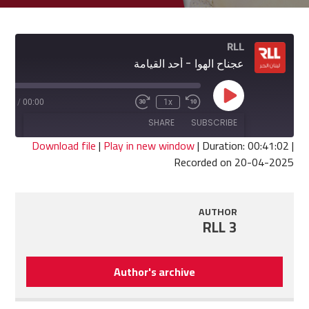
RLL
عجناح الهوا - أحد القيامة
Play
1:02
/
00:00
1x
Fast
Rewind
Episode
Forward
10
SHARE
SUBSCRIBE
30
Seconds
seconds
Download file
|
Play in new window
|
Duration: 00:41:02
|
Recorded on 20-04-2025
SHARE
RSS FEED
LINK
AUTHOR
RLL 3
EMBED
Author's archive