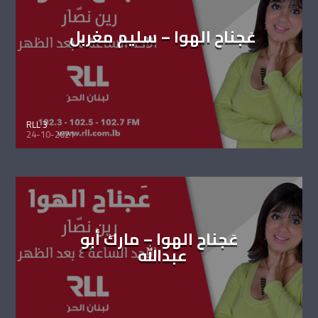
عَجناح الهوا – سليم مغربل
RLL 3
24-10-2021
عَجناح الهوا – مارك أبو
عبدالله