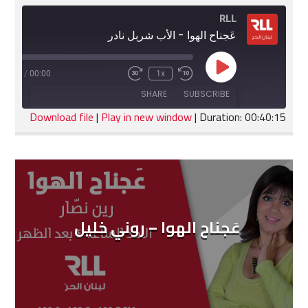
RLL
عَجناح الهوا - الأب شربل نادر
Play
:40:15
/
00:00
1x
Fast
Rewind
Episode
Forward
10
SHARE
SUBSCRIBE
30
Seconds
seconds
Download file
|
Play in new window
|
Duration: 00:40:15
SHARE
RSS FEED
LINK
EMBED
عَجناح الهوا – روني خليل