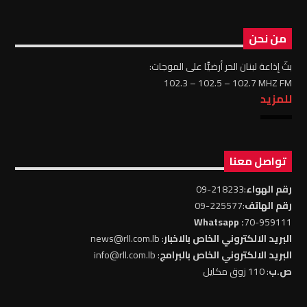
من نحن
بثّ إذاعة لبنان الحر أرضيًّا على الموجات:
102.3 – 102.5 – 102.7 MHZ FM
للمزيد
تواصل معنا
رقم الهواء
:218233-09
رقم الهاتف
:225577-09
: Whatsapp
70-959111
البريد الالكتروني الخاص بالاخبار
: news@rll.com.lb
البريد الالكتروني الخاص بالبرامج
: info@rll.com.lb
ص.ب
: 110 زوق مكايل