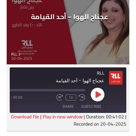
عجناح الهوا – أحد القيامة
RLL 3
20-04-2025
RLL
عجناح الهوا - أحد القيامة
Play
:41:02
/
00:00
1x
Fast
Rewind
Episode
Forward
10
SHARE
SUBSCRIBE
30
Seconds
seconds
Download file
|
Play in new window
|
Duration: 00:41:02
|
Recorded on 20-04-2025
SHARE
RSS FEED