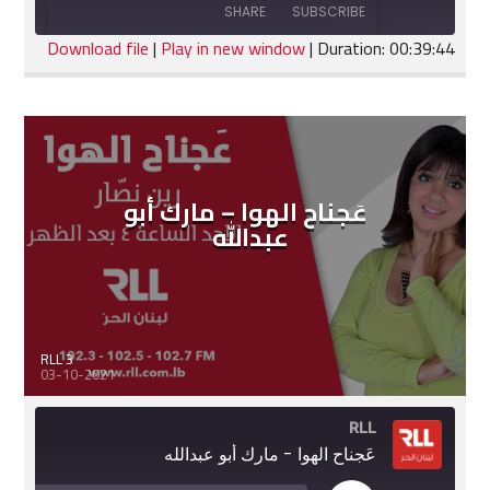
Forward
10
SHARE
SUBSCRIBE
30
Seconds
seconds
Download file
|
Play in new window
|
Duration: 00:39:44
SHARE
RSS FEED
LINK
EMBED
عَجناح الهوا – مارك أبو
عبدالله
RLL 3
03-10-2021
RLL
عَجناح الهوا - مارك أبو عبدالله