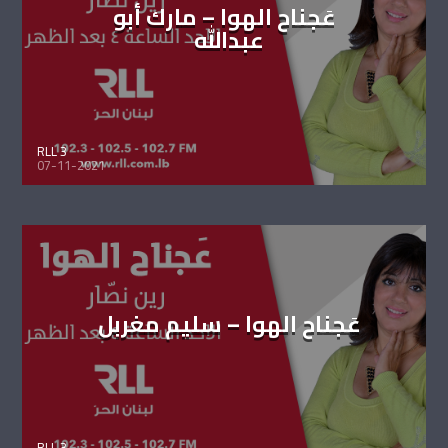
عَجناح الهوا – مارك أبو
عبدالله
RLL 3
07-11-2021
عَجناح الهوا – سليم مغربل
RLL 3