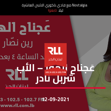
Nostalgia مع فادي ناكوزي الاثنين العاشرة
ليلا
تابعوا
عَجناح الهوا
عَجناح الهوا – الأب
شربل نادر
12-09-2021