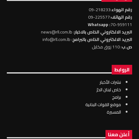
رقم الهواء
:218233-09
رقم الهاتف
:225577-09
: Whatsapp
70-959111
البريد الالكتروني الخاص بالاخبار
: news@rll.com.lb
البريد الالكتروني الخاص بالبرامج
: info@rll.com.lb
ص.ب
: 110 زوق مكايل
الروابط
نشرات الأخبار
خاص لبنان الحرّ
برامج
موقع القوات البنانية
المسيرة
أعلن معنا