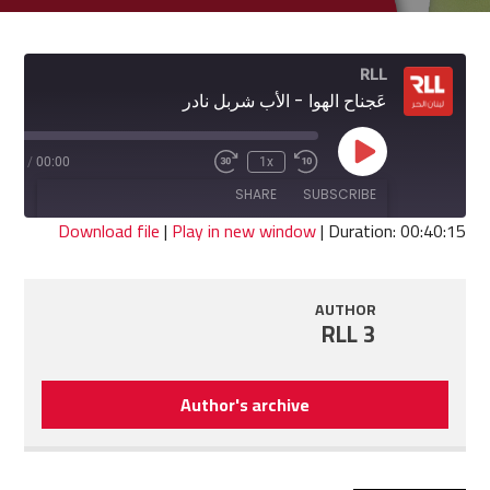
RLL
عَجناح الهوا - الأب شربل نادر
Play
0:15
/
00:00
1x
Fast
Rewind
Episode
Forward
10
SHARE
SUBSCRIBE
30
Seconds
seconds
Download file
|
Play in new window
|
Duration: 00:40:15
SHARE
RSS FEED
AUTHOR
LINK
RLL 3
EMBED
Author's archive