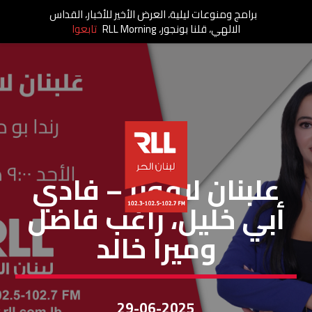
برامج ومنوعات ليلية، العرض الأخير للأخبار، القداس
الالهي، قلنا بونجور، RLL Morning
تابعوا
عَلبنان لاقونا
علبنان لاقونا – فادي
أبي خليل، راغب فاضل
وميرا خالد
29-06-2025