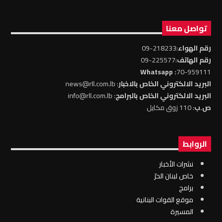
تواصل معنا
رقم الهواء
:218233-09
رقم الهاتف
:225577-09
: Whatsapp
70-959111
البريد الالكتروني الخاص بالاخبار
: news@rll.com.lb
البريد الالكتروني الخاص بالبرامج
: info@rll.com.lb
ص.ب
: 110 زوق مكايل
الروابط
نشرات الأخبار
خاص لبنان الحرّ
برامج
موقع القوات البنانية
المسيرة