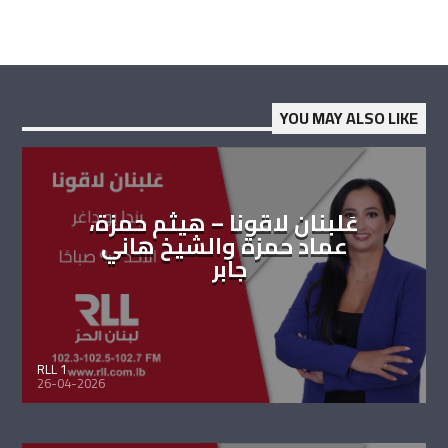
YOU MAY ALSO LIKE
عَلبنان لاقونا – هيثم حمزة،
عماد حمزة والشيخ هاني
جابر
RLL 1
26-04-2026