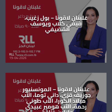
عَلبنان لاقونا – بول زغيب،
فيفي كلّاب ويوسف
القصّيفي
RLL 1
19-04-2026
علبنان لاقونا – المونسنيور
جوزيف قزي، داني توما، الأب
ميلاد الكورا، الأب طوني
رحمة، الأب هومير عبيدي