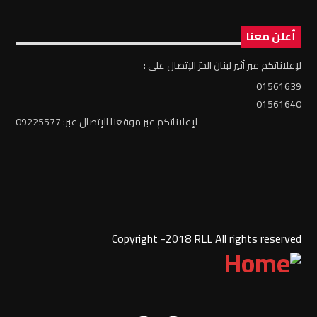
أعلن معنا
لإعلاناتكم عبر أثير لبنان الحرّ الإتصال على :
01561639
01561640
لإعلاناتكم عبر موقعنا الإتصال عبر: 09225577
Copyright -2018 RLL All rights reserved