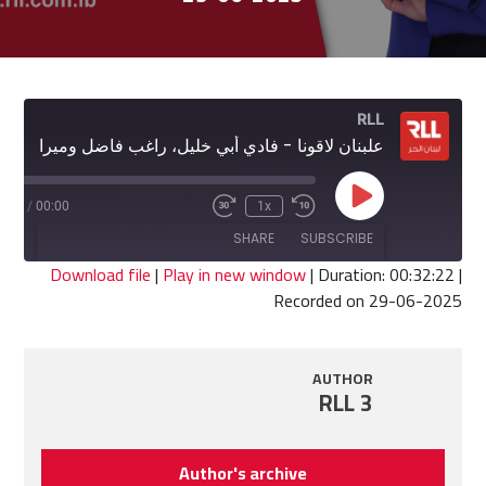
RLL
علبنان لاقونا - فادي أبي خليل، راغب فاضل وميرا خالد
Play
2:22
/
00:00
1x
Fast
Rewind
Episode
Forward
10
SHARE
SUBSCRIBE
30
Seconds
seconds
Download file
|
Play in new window
|
Duration: 00:32:22
|
Recorded on 29-06-2025
SHARE
RSS FEED
LINK
AUTHOR
RLL 3
EMBED
Author's archive