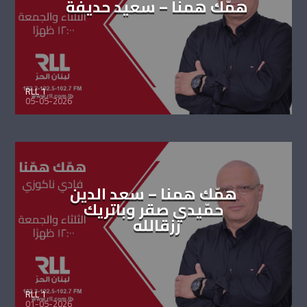
همّك همنا – سعيد حديفة
RLL 1
05-05-2026
همّك همنا – سعد الدين
حمّيدي صقر وباتريك
رزقالله
RLL 1
01-05-2026