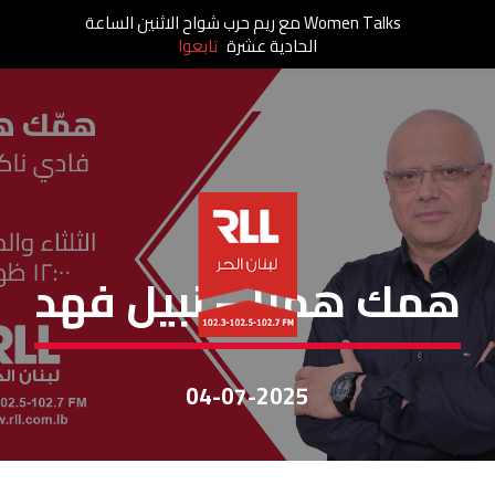
Women Talks مع ريم حرب شواح الاثنين الساعة
الحادية عشرة
تابعوا
همّك همنا
همك همنا – نبيل فهد
04-07-2025