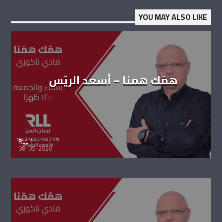
YOU MAY ALSO LIKE
همّك همنا – أسعد الريّس
RLL 1
08-05-2026