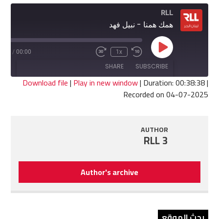
RLL
همك همنا - نبيل فهد
Play
8:38
/
00:00
1x
Fast
Rewind
Episode
Forward
10
SHARE
SUBSCRIBE
30
Seconds
seconds
Download file
|
Play in new window
|
Duration: 00:38:38
|
Recorded on 04-07-2025
SHARE
RSS FEED
LINK
AUTHOR
RLL 3
EMBED
Author's archive
بحث الموقع