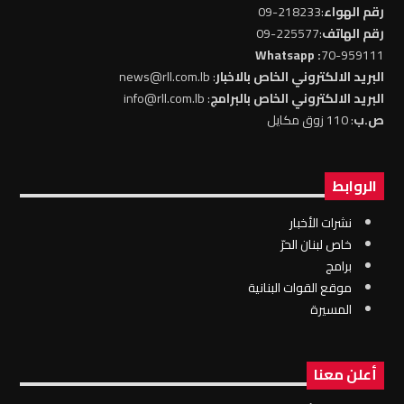
رقم الهواء
:218233-09
رقم الهاتف
:225577-09
: Whatsapp
70-959111
البريد الالكتروني الخاص بالاخبار
: news@rll.com.lb
البريد الالكتروني الخاص بالبرامج
: info@rll.com.lb
ص.ب
: 110 زوق مكايل
الروابط
نشرات الأخبار
خاص لبنان الحرّ
برامج
موقع القوات البنانية
المسيرة
أعلن معنا