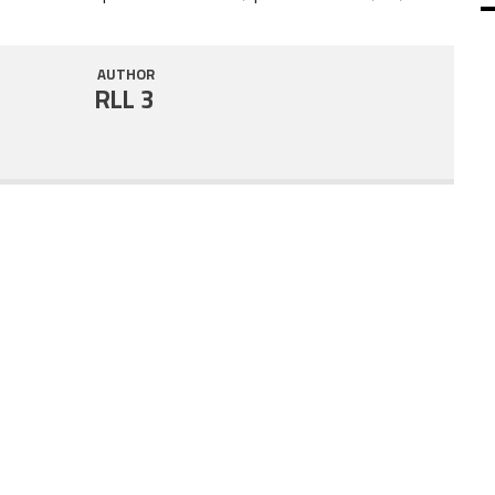
SHARE
RSS FEED
AUTHOR
LINK
RLL 3
EMBED