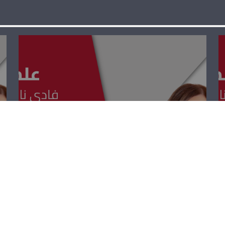
علمي علمك –
شربل سكاف