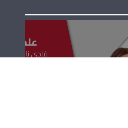
علمي علمك –
إدمون شدياق