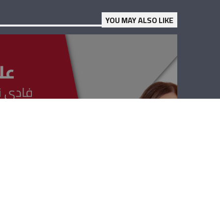
YOU MAY ALSO LIKE
علمي علمك –
إدمون غصن