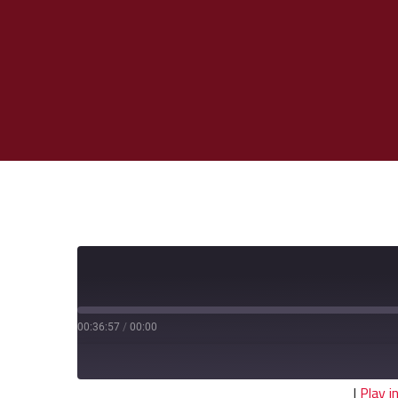
00:36:57
/
00:00
|
Play 