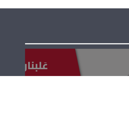
عَلبنان لاقونا –
هيثم حمزة، عماد
حمزة والشيخ
هاني جابر