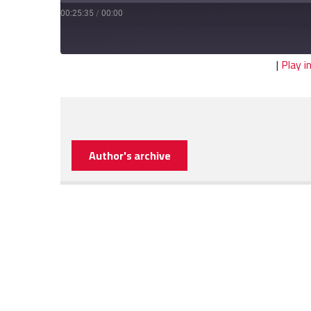
00:25:35
/
00:00
|
Play 
Author's archive