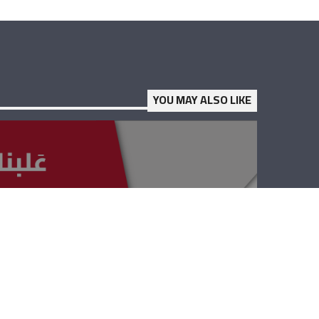
YOU MAY ALSO LIKE
علبنان لاقونا –
المونسنيور جوزيف
قزي، داني توما،
الأب ميلاد الكورا،