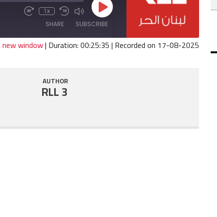
Play
1x
Fast
Mute/Unmute
Rewind
Episode
Forward
Episode
10
SHARE
SUBSCRIBE
30
Seconds
seconds
in new window
|
Duration: 00:25:35
|
Recorded on 17-08-2025
SHARE
RSS FEED
AUTHOR
LINK
RLL 3
EMBED