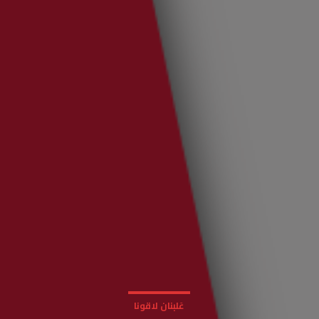
عَلبنان لاقونا