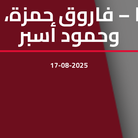
ا – فاروق حمزة،
وحمود أسبر
17-08-2025