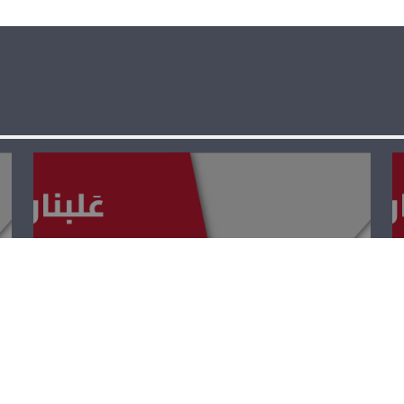
عَلبنان لاقونا –
بول زغيب، فيفي
كلّاب ويوسف
القصّيفي