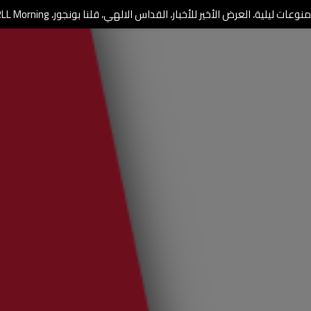
وعات ليلية، العرض الأخير للأخبار، القداس الالهي، قلنا بونجور، RLL Morning