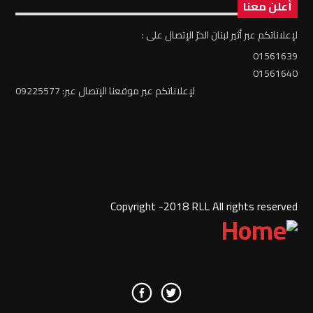
أعلن معنا
لإعلاناتكم عبر أثير لبنان الحرّ الإتصال على :
01561639
01561640
لإعلاناتكم عبر موقعنا الإتصال عبر: 09225577
Copyright -2018 RLL All rights reserved