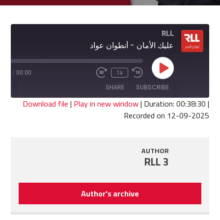
RLL
عليك الأمان - أنطوان عواد
Play
8:30
/
00:00
1x
Fast
Rewind
Episode
Forward
10
SHARE
SUBSCRIBE
30
Seconds
seconds
Download file
|
Play in new window
|
Duration: 00:38:30
|
Recorded on 12-09-2025
SHARE
RSS FEED
LINK
AUTHOR
RLL 3
EMBED
Author's archive