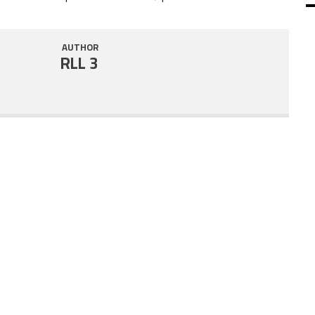
SHARE
RSS FEED
AUTHOR
LINK
RLL 3
EMBED