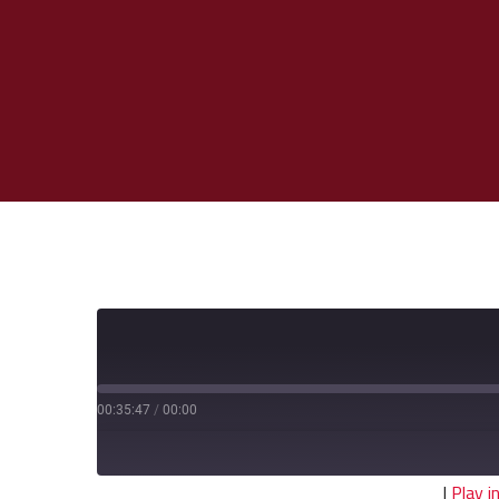
00:35:47
/
00:00
|
Play 