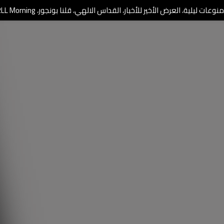
وعات ليلية، العرض الأخير للأخبار، القداس الالهي، قلنا بونجور، RLL Morning