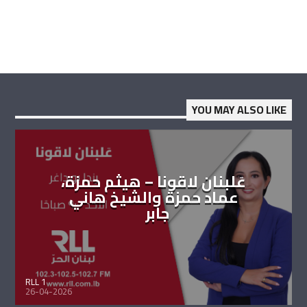
YOU MAY ALSO LIKE
عَلبنان لاقونا – هيثم حمزة،
عماد حمزة والشيخ هاني
جابر
RLL 1
26-04-2026