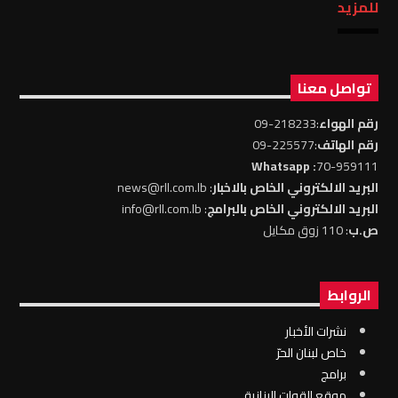
للمزيد
تواصل معنا
رقم الهواء
:218233-09
رقم الهاتف
:225577-09
: Whatsapp
70-959111
البريد الالكتروني الخاص بالاخبار
: news@rll.com.lb
البريد الالكتروني الخاص بالبرامج
: info@rll.com.lb
ص.ب
: 110 زوق مكايل
الروابط
نشرات الأخبار
خاص لبنان الحرّ
برامج
موقع القوات البنانية