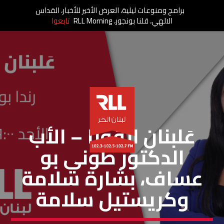
برامج ومنوعات ليلية، العرض الأخير للأخبار، القداس
الالهي، قلنا بونجور، RLL Morning
تابعوا
عَلبنان لاقونا
عَلبنان لاقونا – الأب
الدكتور طوني بو
عساف، بشارة سلامة
وكريستيل سلامة