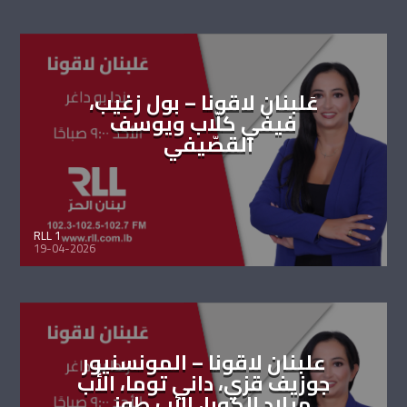
عَلبنان لاقونا – بول زغيب،
فيفي كلّاب ويوسف
القصّيفي
RLL 1
19-04-2026
علبنان لاقونا – المونسنيور
جوزيف قزي، داني توما، الأب
ميلاد الكورا، الأب طوني