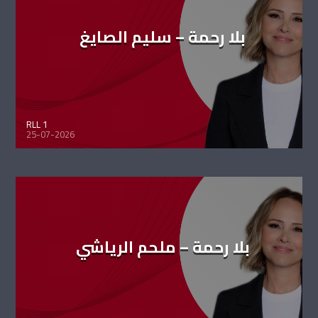
بلا رحمة – سليم الصايغ
RLL 1
25-07-2026
بلا رحمة – ملحم الرياشي