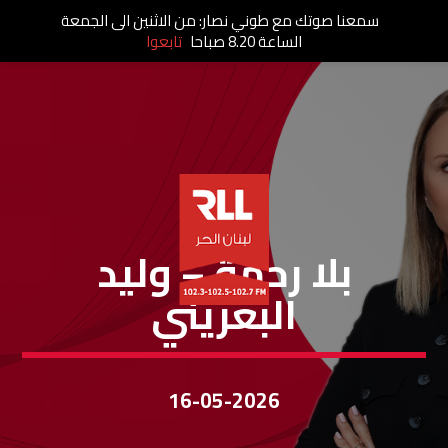
سمعنا صوتك مع طوني نصار: من الاثنين الى الجمعة
الساعة 8.20 صباحا
تابعوا
بلا رحمة
بلا رحمة – وليد
البعريني
16-05-2026