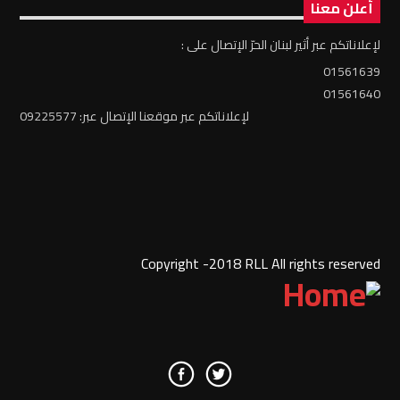
أعلن معنا
لإعلاناتكم عبر أثير لبنان الحرّ الإتصال على :
01561639
01561640
لإعلاناتكم عبر موقعنا الإتصال عبر: 09225577
Copyright -2018 RLL All rights reserved