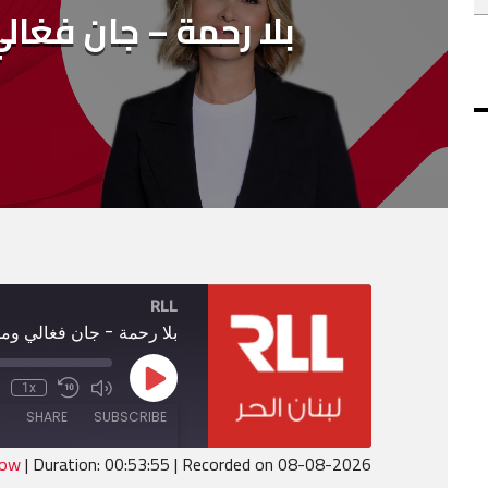
بلا رحمة – جان فغا
RLL
بلا رحمة - جان فغالي وم
Play
1x
Mute/Unmute
Rewind
Episode
Episode
10
SHARE
SUBSCRIBE
Seconds
dow
|
Duration: 00:53:55
|
Recorded on 08-08-2026