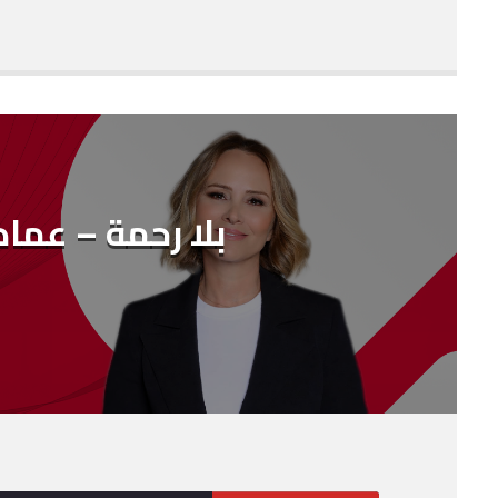
SHARE
RSS FEED
LINK
EMBED
بلا رحمة – عما