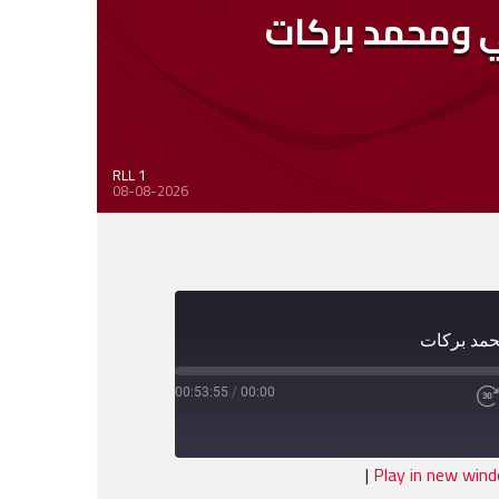
لي ومحمد بركات
RLL 1
08-08-2026
حمد بركات
00:53:55
/
00:00
Fast
Forward
30
seconds
|
Play in new win