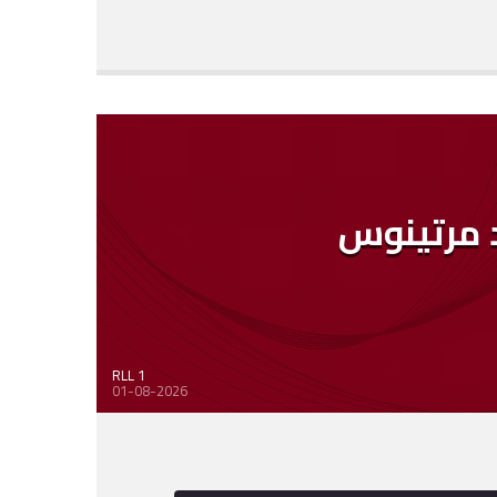
د مرتينوس
RLL 1
01-08-2026