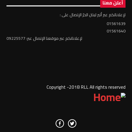
أعلن معنا
لإعلاناتكم عبر أثير لبنان الحرّ الإتصال على :
01561639
01561640
لإعلاناتكم عبر موقعنا الإتصال عبر: 09225577
Copyright -2018 RLL All rights reserved