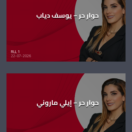
حوار حر – يوسف دياب
RLL 1
22-07-2026
حوار حر – إيلي ماروني