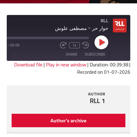
RLL
حوار حر - مصطفى علوش
Play
9:38
/
00:00
1x
Fast
Rewind
Episode
Forward
10
SHARE
SUBSCRIBE
30
Seconds
seconds
Download file
|
Play in new window
|
Duration: 00:39:38
|
Recorded on 01-07-2026
SHARE
RSS FEED
LINK
AUTHOR
RLL 1
EMBED
Author's archive