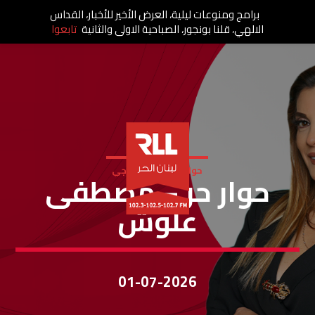
برامج ومنوعات ليلية، العرض الأخير للأخبار، القداس
الالهي، قلنا بونجور، الصباحية الاولى والثانية
تابعوا
حوار حر - كارلا قهوجي
حوار حر – مصطفى
علوش
01-07-2026