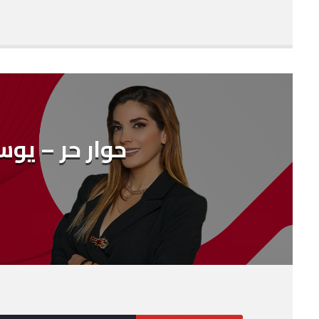
SHARE
RSS FEED
LINK
EMBED
حوار حر – يو