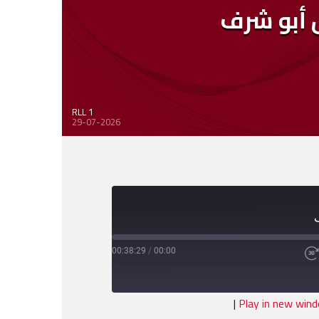
س أبو شرف
RLL 1
29-07-2026
00:38:29
/
00:00
Fast
Forward
30
seconds
|
Play in new win