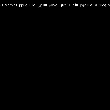
وعات ليلية، العرض الأخير للأخبار، القداس الالهي، قلنا بونجور، RLL Morning