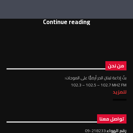
Continue reading
من نحن
بثّ إذاعة لبنان الحر أرضيًّا على الموجات:
102.3 – 102.5 – 102.7 MHZ FM
للمزيد
تواصل معنا
رقم الهواء
:218233-09