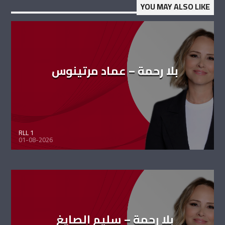
YOU MAY ALSO LIKE
بلا رحمة – عماد مرتينوس
RLL 1
01-08-2026
بلا رحمة – سليم الصايغ