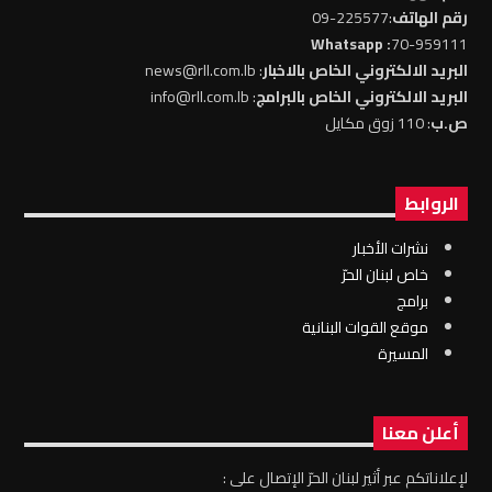
رقم الهاتف
:225577-09
: Whatsapp
70-959111
البريد الالكتروني الخاص بالاخبار
: news@rll.com.lb
البريد الالكتروني الخاص بالبرامج
: info@rll.com.lb
ص.ب
: 110 زوق مكايل
الروابط
نشرات الأخبار
خاص لبنان الحرّ
برامج
موقع القوات البنانية
المسيرة
أعلن معنا
لإعلاناتكم عبر أثير لبنان الحرّ الإتصال على :