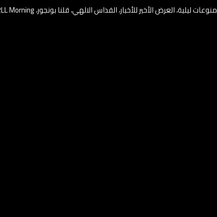
وعات ليلية، العرض الأخير للأخبار، القداس الالهي، قلنا بونجور، RLL Morning