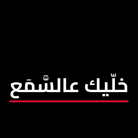
خلّيك عالسَّمَع