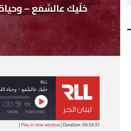
خلّيك عالسَّمَع – وحياة
RLL
خلّيك عالسَّمَع - وحياة الل
Play
1x
Mute/Unmute
Rewind
Episode
Episode
10
SHARE
SUBSCRIBE
Seconds
|
Play in new window
|
Duration: 00:33:37