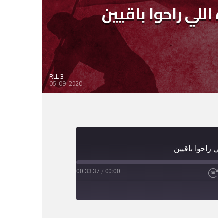
 اللي راحوا باقيين
RLL 3
05-09-2020
ي راحوا باقيين
00:33:37
/
00:00
Fast
Forward
30
seconds