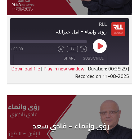
RLL 3
11-08-2025
RLL
رؤى وإنماء - امل خيرالله
Play
:38:29
/
00:00
1x
Fast
Rewind
Episode
Forward
10
SHARE
SUBSCRIBE
30
Seconds
seconds
Download file
|
Play in new window
|
Duration: 00:38:29
|
Recorded on 11-08-2025
SHARE
RSS FEED
LINK
EMBED
رؤى وإنماء – فادي سعد