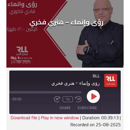
رؤى وإنماء – هنري فخري
RLL 1
25-08-2025
RLL
رؤى وإنماء - هنري فخري
Play
:39:13
/
00:00
1x
Fast
Rewind
Episode
Forward
10
SHARE
SUBSCRIBE
30
Seconds
seconds
Download file
|
Play in new window
|
Duration: 00:39:13
|
Recorded on 25-08-2025
SHARE