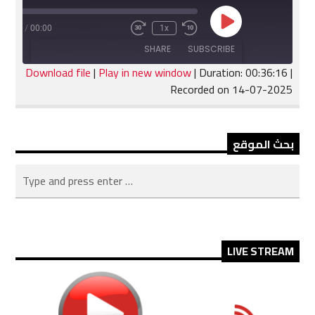
Play
:36:16
/
00:00
1x
Fast
Rewind
Episode
Forward
10
SHARE
SUBSCRIBE
30
Seconds
seconds
Download file
|
Play in new window
|
Duration: 00:36:16
|
Recorded on 14-07-2025
SHARE
RSS FEED
LINK
بحث الموقع
EMBED
LIVE STREAM