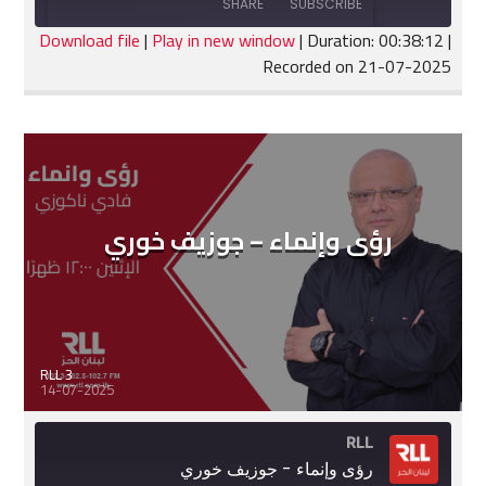
SHARE
SUBSCRIBE
30
Seconds
seconds
Download file
|
Play in new window
|
Duration: 00:38:12
|
Recorded on 21-07-2025
SHARE
RSS FEED
LINK
EMBED
رؤى وإنماء – جوزيف خوري
RLL 3
14-07-2025
RLL
رؤى وإنماء - جوزيف خوري