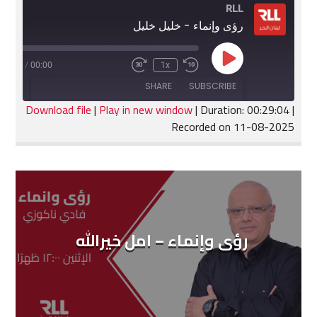
RLL
رؤى وإنماء - خليل خليل
Play
:29:04
/
00:00
1x
Fast
Rewind
Episode
Forward
10
SHARE
SUBSCRIBE
30
Seconds
seconds
Download file
|
Play in new window
|
Duration: 00:29:04
|
Recorded on 11-08-2025
SHARE
RSS FEED
LINK
EMBED
رؤى وإنماء – امل خيرالله