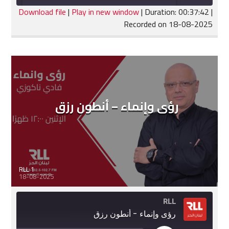
seconds
Download file
|
Play in new window
|
Duration: 00:37:42
|
Recorded on 18-08-2025
SHARE
RSS FEED
LINK
EMBED
رؤى وإنماء – أنطون رزق
RLL 1
18-08-2025
RLL
رؤى وإنماء - أنطون رزق