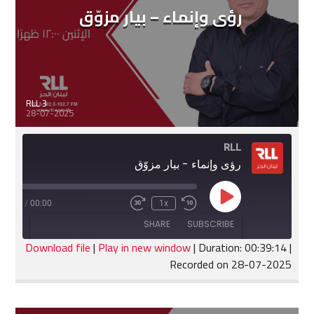
رؤى وإنماء – بيار مزوّق
RLL 3
28-07-2025
RLL
رؤى وإنماء - بيار مزوّق
Play
:39:14
/
00:00
1x
Fast
Rewind
Episode
Forward
10
SHARE
SUBSCRIBE
30
Seconds
seconds
Download file
|
Play in new window
|
Duration: 00:39:14
|
Recorded on 28-07-2025
SHARE
RSS FEED
LINK