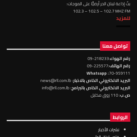
بثّ إذاعة لبنان الحر أرضيًّا على الموجات:
102.3 – 102.5 – 102.7 MHZ FM
للمزيد
تواصل معنا
رقم الهواء
:218233-09
رقم الهاتف
:225577-09
: Whatsapp
70-959111
البريد الالكتروني الخاص بالاخبار
: news@rll.com.lb
البريد الالكتروني الخاص بالبرامج
: info@rll.com.lb
ص.ب
: 110 زوق مكايل
الروابط
نشرات الأخبار
خاص لبنان الحرّ