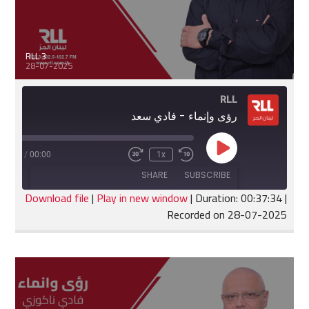
RLL 3
28-07-2025
RLL
رؤى وإنماء - فادي سعد
Play
:37:34
/
00:00
1x
Fast
Rewind
Episode
Forward
10
SHARE
SUBSCRIBE
30
Seconds
seconds
Download file
|
Play in new window
|
Duration: 00:37:34
|
Recorded on 28-07-2025
SHARE
RSS FEED
LINK
EMBED