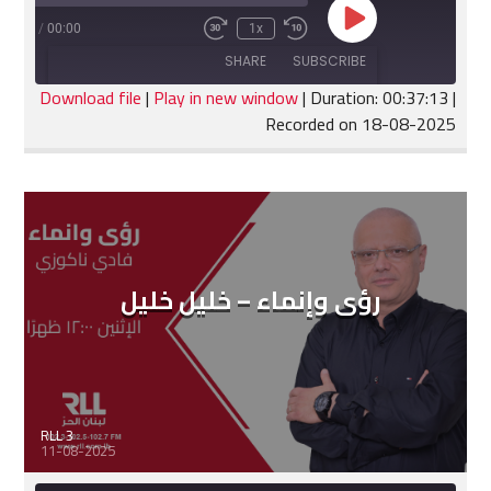
Play
:37:13
/
00:00
1x
Fast
Rewind
Episode
Forward
10
SHARE
SUBSCRIBE
30
Seconds
seconds
Download file
|
Play in new window
|
Duration: 00:37:13
|
Recorded on 18-08-2025
SHARE
RSS FEED
LINK
EMBED
رؤى وإنماء – خليل خليل
RLL 3
11-08-2025