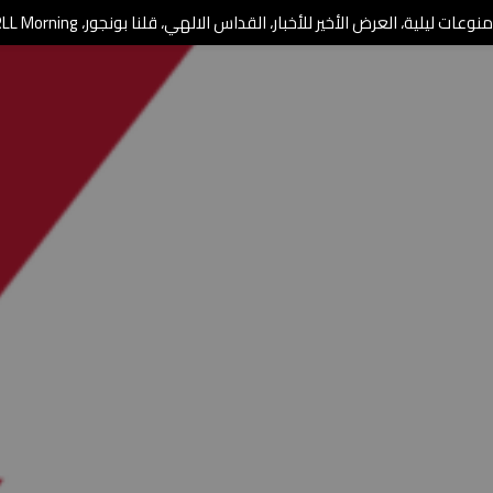
وعات ليلية، العرض الأخير للأخبار، القداس الالهي، قلنا بونجور، RLL Morning