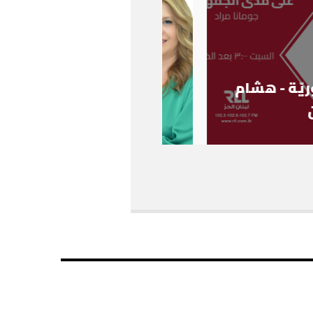
يّة - هشام