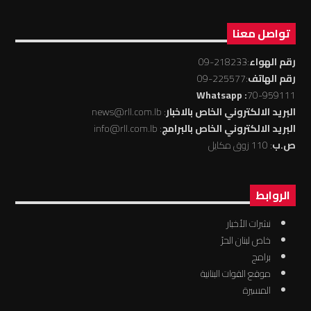
تواصل معنا
رقم الهواء
:218233-09
رقم الهاتف
:225577-09
: Whatsapp
70-959111
البريد الالكتروني الخاص بالاخبار
: news@rll.com.lb
البريد الالكتروني الخاص بالبرامج
: info@rll.com.lb
ص.ب
: 110 زوق مكايل
الروابط
نشرات الأخبار
خاص لبنان الحرّ
برامج
موقع القوات البنانية
المسيرة