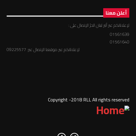
أعلن معنا
لإعلاناتكم عبر أثير لبنان الحرّ الإتصال على :
01561639
01561640
لإعلاناتكم عبر موقعنا الإتصال عبر: 09225577
Copyright -2018 RLL All rights reserved