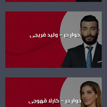
حوار حر – وليد فريجي
حوار حر – كارلا قهوجي