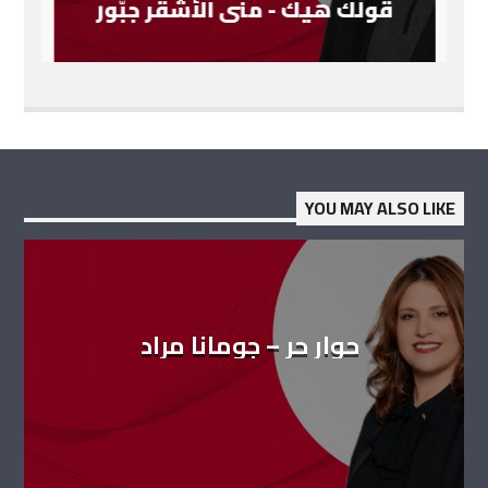
قولَك هيك - منى الأشقر جبّور
YOU MAY ALSO LIKE
حوار حر – جومانا مراد