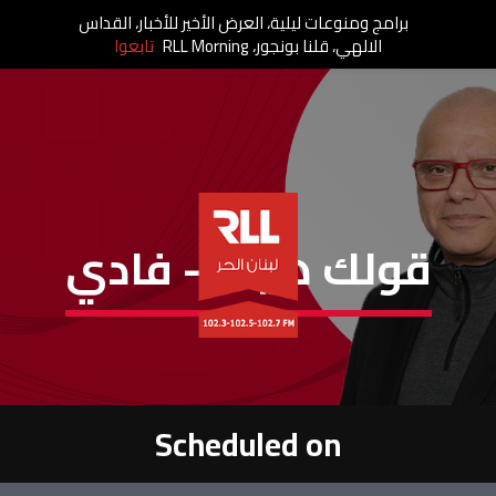
برامج ومنوعات ليلية، العرض الأخير للأخبار، القداس
الالهي، قلنا بونجور، RLL Morning
تابعوا
قولك هيك – فادي
Scheduled on