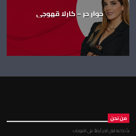
حوار حر – كارلا قهوجي
من نحن
بثّ إذاعة لبنان الحر أرضيًّا على الموجات: