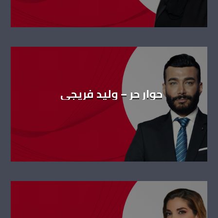
حوار حر – وليد فريجي