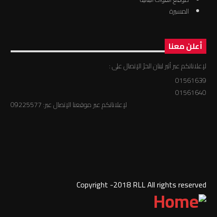
المسيرة
أعلن معنا
لإعلاناتكم عبر أثير لبنان الحرّ الإتصال على :
01561639
01561640
لإعلاناتكم عبر موقعنا الإتصال عبر: 09225577
Copyright -2018 RLL All rights reserved