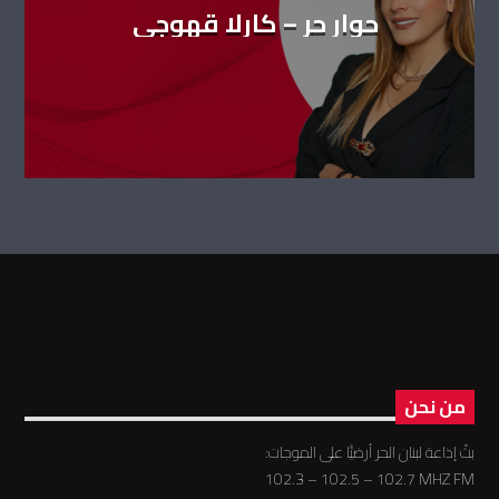
حوار حر – كارلا قهوجي
من نحن
بثّ إذاعة لبنان الحر أرضيًّا على الموجات:
102.3 – 102.5 – 102.7 MHZ FM