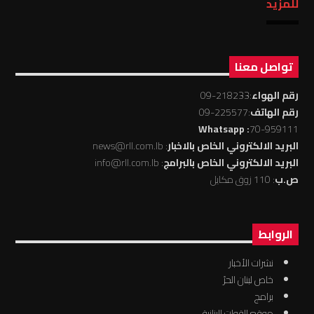
للمزيد
تواصل معنا
رقم الهواء
:218233-09
رقم الهاتف
:225577-09
: Whatsapp
70-959111
البريد الالكتروني الخاص بالاخبار
: news@rll.com.lb
البريد الالكتروني الخاص بالبرامج
: info@rll.com.lb
ص.ب
: 110 زوق مكايل
الروابط
نشرات الأخبار
خاص لبنان الحرّ
برامج
موقع القوات البنانية