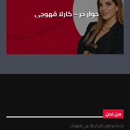
حوار حر – كارلا قهوجي
من نحن
بثّ إذاعة لبنان الحر أرضيًّا على الموجات: