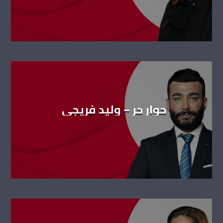
حوار حر – وليد فريجي