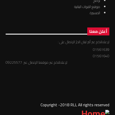
برامج
موقع القوات البنانية
المسيرة
أعلن معنا
لإعلاناتكم عبر أثير لبنان الحرّ الإتصال على :
01561639
01561640
لإعلاناتكم عبر موقعنا الإتصال عبر: 09225577
Copyright -2018 RLL All rights reserved