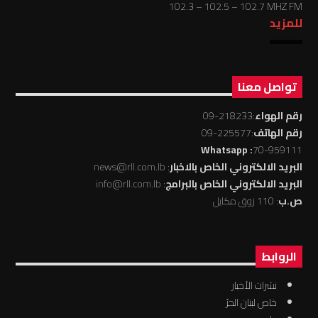
102.3 – 102.5 – 102.7 MHZ FM
للمزيد
تواصل معنا
رقم الهواء
:218233-09
رقم الهاتف
:225577-09
: Whatsapp
70-959111
البريد الالكتروني الخاص بالاخبار
: news@rll.com.lb
البريد الالكتروني الخاص بالبرامج
: info@rll.com.lb
ص.ب
: 110 زوق مكايل
الروابط
نشرات الأخبار
خاص لبنان الحرّ