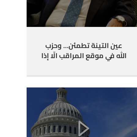
عين التينة تطمئن… وحزب
الله في موقع المراقب الّا إذا
اراد الانتحار