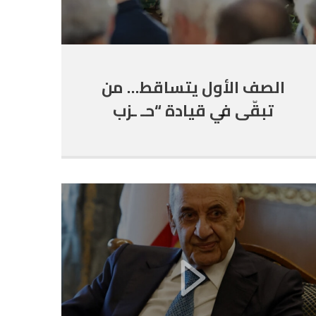
الصف الأول يتساقط… من
تبقّى في قيادة “حـ ـزب
الله”؟