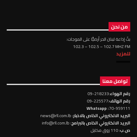
من نحن
بثّ إذاعة لبنان الحر أرضيًّا على الموجات:
102.3 – 102.5 – 102.7 MHZ FM
للمزيد
تواصل معنا
رقم الهواء
:218233-09
رقم الهاتف
:225577-09
: Whatsapp
70-959111
البريد الالكتروني الخاص بالاخبار
: news@rll.com.lb
البريد الالكتروني الخاص بالبرامج
: info@rll.com.lb
ص.ب
: 110 زوق مكايل