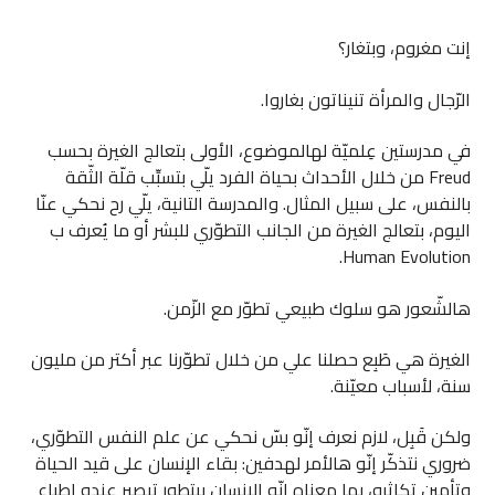
إنت مغروم، وبتغار؟
الرّجال والمرأة تنيناتون بغاروا.
في مدرستين عِلميّة لهالموضوع، الأولى بتعالج الغيرة بحسب
Freud من خلال الأحداث بحياة الفرد يلّي بتسبِّب قلّة الثّقة
بالنفس، على سبيل المثال. والمدرسة التانية، يلّي رح نحكي عنّا
اليوم، بتعالج الغيرة من الجانب التطوّري للبشر أو ما يُعرف ب
Human Evolution.
هالشّعور هو سلوك طبيعي تطوّر مع الزّمن.
الغيرة هي طَبِع حصلنا علي من خلال تطوّرنا عبر أكتر من مليون
سنة، لأسباب معيّنة.
ولكن قَبِل، لازم نعرف إنّو بسّ نحكي عن علم النفس التطوّري،
ضروري نتذكّر إنّو هالأمر لهدفين: بقاء الإنسان على قيد الحياة
وتأمين تكاثرو، بما معناه إنّو الإنسان بيتطور تيصير عندو اطباع