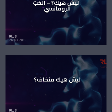
ليش هيك؟ – الحُبّ
الرومانسي
RLL 3
26-03-2019
ليش هيك منخاف؟
RLL 3