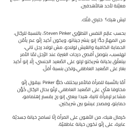
معيّنة لأحد هالأهدفين.
ليش هيك؟ خليني قلّك.
بحسب عالِم النفس التطوّري Steven Pinker، بالنسبة للرجّال،
من المهمّ جدًّا إنو ينشر جيناتو، ويكون أكيد إنّو عم يأمّن
الحماية الكافية والعَيش لولادو، مش لولاد رجل تاني،
لهلسبب، بتوصل أقصى درجات الغيرة عند الرّجل لمّا الأمر
بيتعلّق بخيانة شريكتو لإلو على الصّعيد الجنسي، إلّا إنو أكيد
بغار على الصّعيد العاطفي،ولكن بنسبة أقلّ.
أمّا بالنّسبة للمرأة فالأمر بيختلف كليًّا Pinker .بيقول إنّو
مخاوفا هنّي على الصّعيد العاطفي لإنّو بحال الرجّال كَوَّن
مشاعر لإمرأة تانية، هيدا بيعني إنو رح يقسم إهتمامو،
حمايتو، ومصدر عيشو بين شريكتين.
كرمال هيك، من الأهون على المرأة إنّا تسامح خيانة جسديّة
عابرة، على إنّو تكون خيانة عاطفيّة.