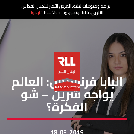
برامج ومنوعات ليلية، العرض الأخير للأخبار، القداس
الالهي، قلنا بونجور، RLL Morning
تابعوا
شو الفكرة
البابا فرنسيس: العالم
يواجه شرّين – شو
الفكرة؟
18-03-2019