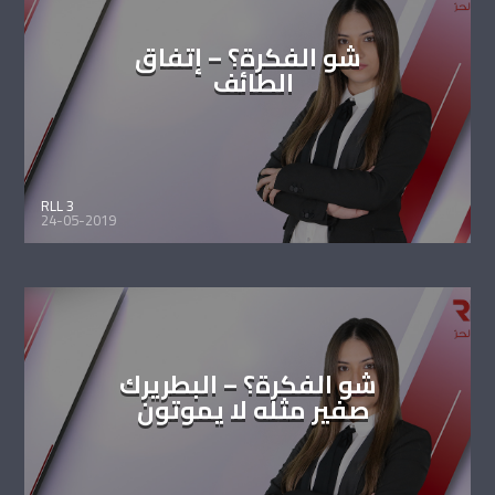
شو الفكرة؟ – إتفاق
الطائف
RLL 3
24-05-2019
شو الفكرة؟ – البطريرك
صفير مثله لا يموتون