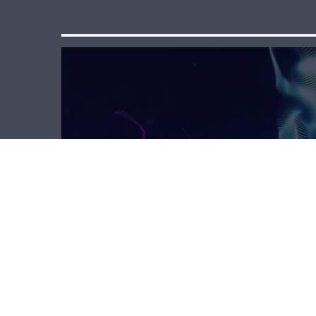
ليش هيك؟ – الحُبّ
الرومانسي