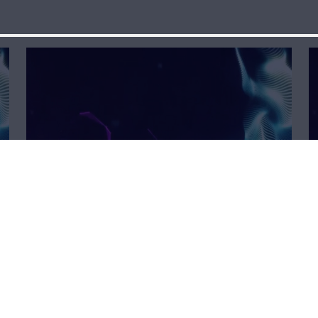
ليش هيك
منخاف؟