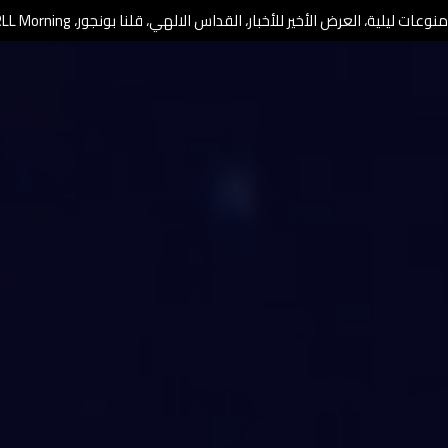
وعات ليلية، العرض الأخير للأخبار، القداس الالهي، قلنا بونجور، RLL Morning