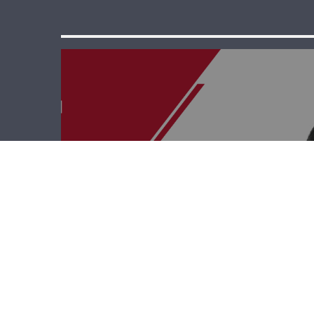
قصة وطن – أمجد
إسكندر