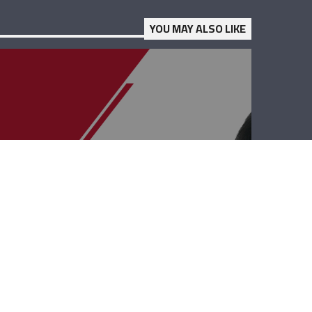
YOU MAY ALSO LIKE
قصة وطن –
ميشال حكّيم