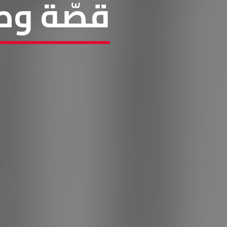
قصّة وط