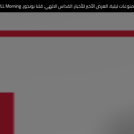
وعات ليلية، العرض الأخير للأخبار، القداس الالهي، قلنا بونجور، RLL Morning