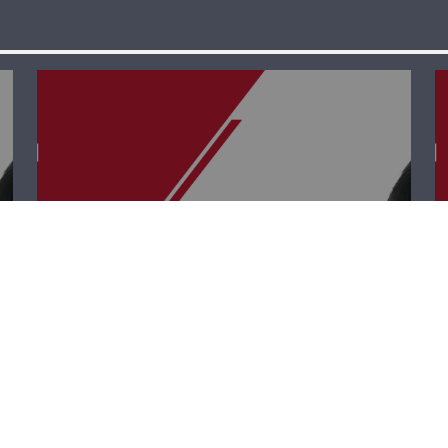
قصة وطن – علي
أبو دهن وريمون
سويدان