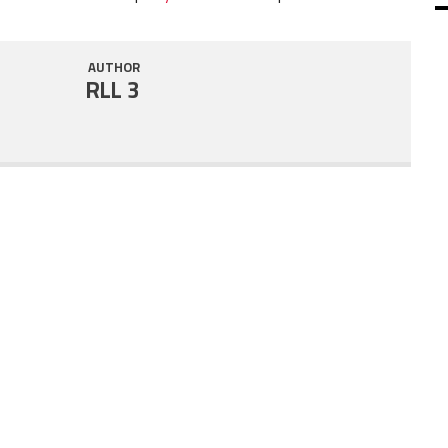
SHARE
RSS FEED
AUTHOR
LINK
RLL 3
EMBED