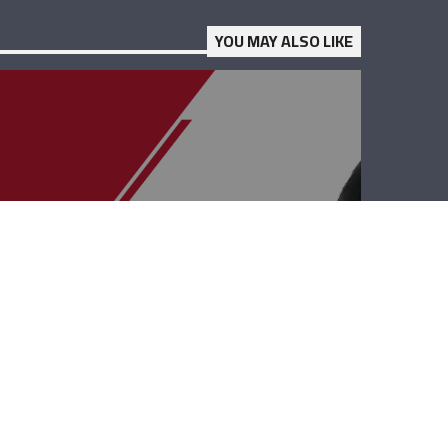
YOU MAY ALSO LIKE
قصة وطن –
ميشال حكّيم