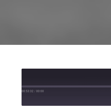
00:53:32
/
00:00