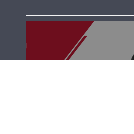
قصة وطن – أمجد
إسكندر