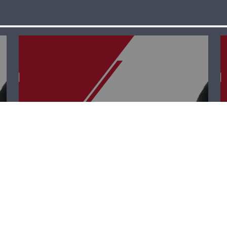
قصة وطن – علي
أبو دهن وريمون
سويدان