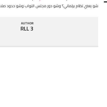
شو يعني نظام برلماني؟ وشو دور مجلس النواب وشو حدود صلاح
SHARE
RSS FEED
LINK
AUTHOR
RLL 3
EMBED