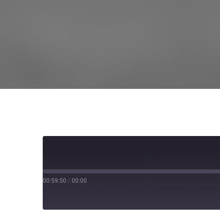
00:59:50
/
00:00