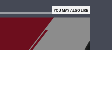
YOU MAY ALSO LIKE
قصة وطن –
ميشال حكّيم