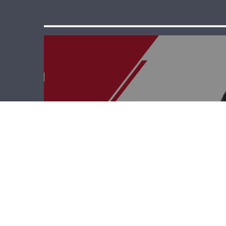
قصة وطن – أمجد
إسكندر