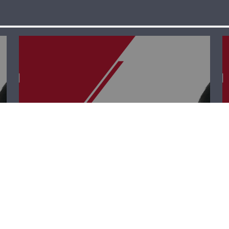
قصة وطن – علي
أبو دهن وريمون
سويدان