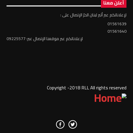
أعلن معنا
لإعلاناتكم عبر أثير لبنان الحرّ الإتصال على :
01561639
01561640
لإعلاناتكم عبر موقعنا الإتصال عبر: 09225577
Copyright -2018 RLL All rights reserved