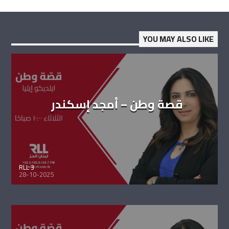
YOU MAY ALSO LIKE
قصة وطن – أمجد إسكندر
RLL 3
28-10-2025