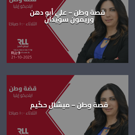
قصة وطن – علي أبو دهن
وريمون سويدان
RLL 3
21-10-2025
قصة وطن – ميشال حكّيم