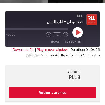
RLL
قصّة وطن - ايلي الياس
Play
4:26
/
00:00
1x
Fast
Rewind
Episode
Forward
10
SHARE
SUBSCRIBE
30
Seconds
seconds
Download file
|
Play in new window
|
Duration: 01:04:26
متابعة للركائز التاريخية والاقتصادية لتكوين لبنان
SHARE
RSS FEED
LINK
AUTHOR
RLL 3
EMBED
Author's archive