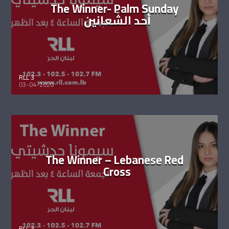
The Winner- Palm Sunday
أحد الشّعانين
RLL 3
03-04-2020
The Winner – Lebanese Red
Cross
RLL 3