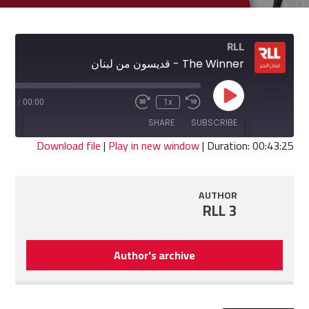
RLL
The Winner - قديسون من لبنان
Play
3:25
/
00:00
1x
Fast
Rewind
Episode
Forward
10
SHARE
SUBSCRIBE
30
Seconds
seconds
Download file
|
Play in new window
|
Duration: 00:43:25
SHARE
RSS FEED
AUTHOR
LINK
RLL 3
EMBED
Author's archive