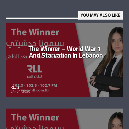
YOU MAY ALSO LIKE
The Winner – World War 1
And Starvation In Lebanon
RLL 3
24-04-2020