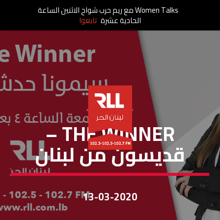
Women Talks مع ريم حرب شواح الاثنين الساعة
الحادية عشرة
تابعوا
THE WINNER
THE WINNER –
قديسون من لبنان
13-03-2020