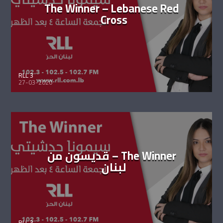
The Winner – Lebanese Red
Cross
RLL 3
27-03-2020
The Winner – قديسون من
لبنان
RLL 3