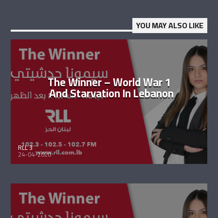
YOU MAY ALSO LIKE
The Winner – World War 1
And Starvation In Lebanon
RLL 3
24-04-2020