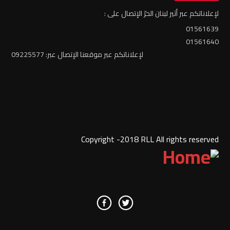
لإعلاناتكم عبر أثير لبنان الحرّ الإتصال على :
01561639
01561640
لإعلاناتكم عبر موقعنا الإتصال عبر: 09225577
Copyright -2018 RLL All rights reserved