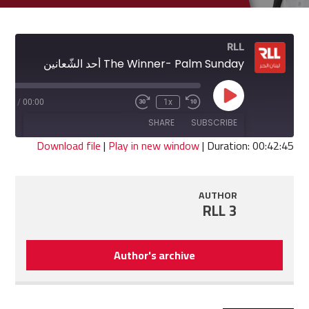
RLL
The Winner- Palm Sunday أحد الشّعانين
Play
2:45
/
00:00
1x
Fast
Rewind
Episode
Forward
10
SHARE
SUBSCRIBE
30
Seconds
seconds
Download file
|
Play in new window
|
Duration: 00:42:45
SHARE
RSS FEED
AUTHOR
LINK
RLL 3
EMBED
Author's archive