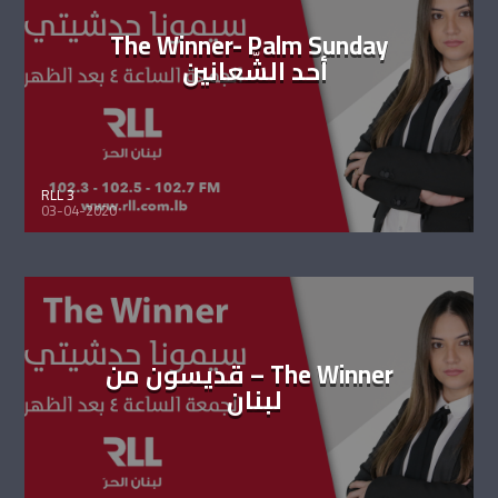
The Winner- Palm Sunday
أحد الشّعانين
RLL 3
03-04-2020
The Winner – قديسون من
لبنان