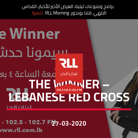
برامج ومنوعات ليلية، العرض الأخير للأخبار، القداس
الالهي، قلنا بونجور، RLL Morning
تابعوا
THE WINNER
THE WINNER –
LEBANESE RED CROSS
27-03-2020