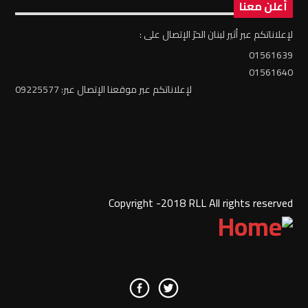
أعلن معنا
لإعلاناتكم عبر أثير لبنان الحرّ الإتصال على :
01561639
01561640
لإعلاناتكم عبر موقعنا الإتصال عبر: 09225577
Copyright -2018 RLL All rights reserved