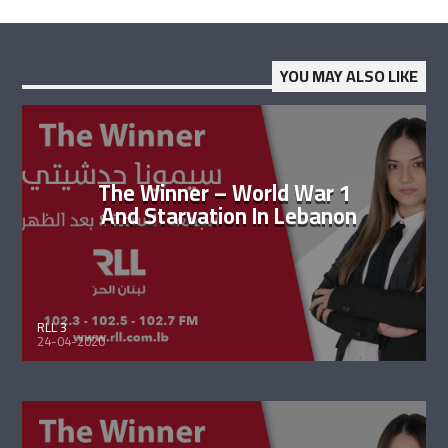
YOU MAY ALSO LIKE
The Winner – World War 1
And Starvation In Lebanon
RLL 3
24-04-2020