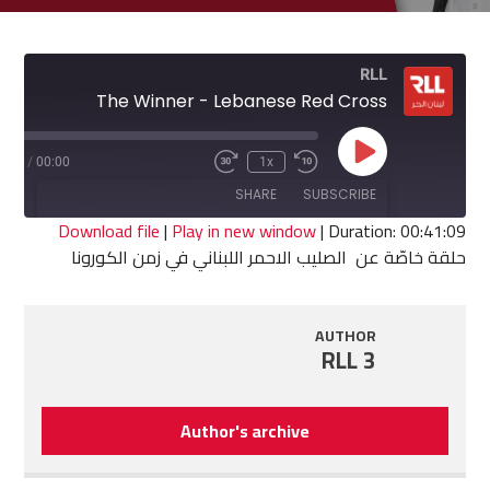
RLL
The Winner - Lebanese Red Cross
Play
1:09
/
00:00
1x
Fast
Rewind
Episode
Forward
10
SHARE
SUBSCRIBE
30
Seconds
seconds
Download file
|
Play in new window
|
Duration: 00:41:09
حلقة خاصّة عن الصليب الاحمر اللبناني في زمن الكورونا
SHARE
RSS FEED
LINK
AUTHOR
RLL 3
EMBED
Author's archive