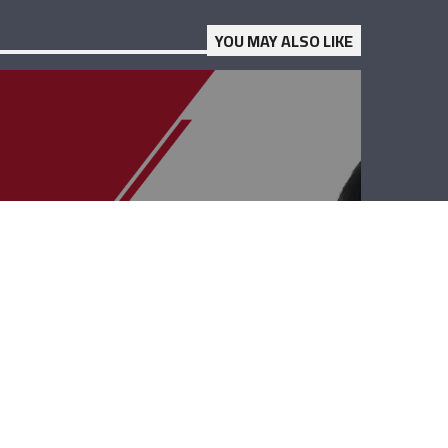
YOU MAY ALSO LIKE
قصة وطن –
ميشال حكّيم