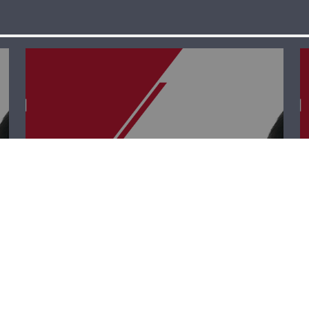
قصة وطن – علي
أبو دهن وريمون
سويدان