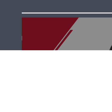
قصة وطن – أمجد
إسكندر