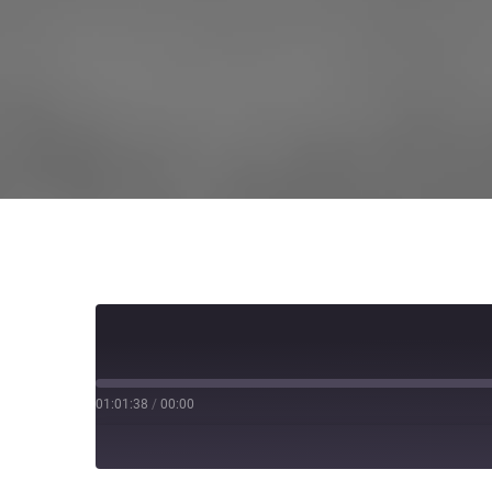
01:01:38
/
00:00