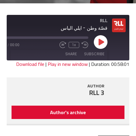
RLL
قصّة وطن - ايلي الياس
Play
8:01
/
00:00
1x
Fast
Rewind
Episode
Forward
10
SHARE
SUBSCRIBE
30
Seconds
seconds
Download file
|
Play in new window
|
Duration: 00:58:01
SHARE
RSS FEED
AUTHOR
LINK
RLL 3
EMBED
Author's archive