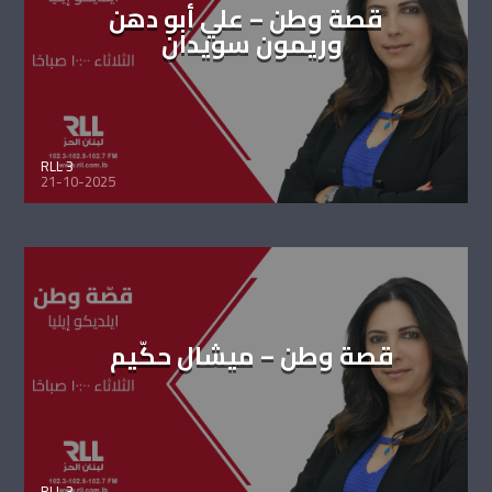
قصة وطن – علي أبو دهن
وريمون سويدان
RLL 3
21-10-2025
قصة وطن – ميشال حكّيم
RLL 3