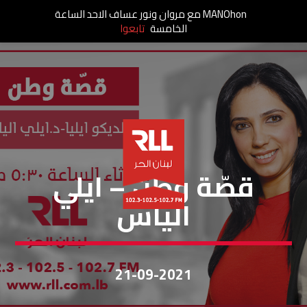
MANOhon مع مروان ونور عساف الاحد الساعة
الخامسة
تابعوا
قصة وطن
قصّة وطن – ايلي
الياس
21-09-2021