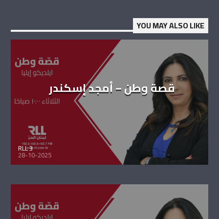
YOU MAY ALSO LIKE
قصة وطن – أمجد إسكندر
RLL 3
28-10-2025