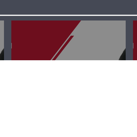
قصة وطن – علي
أبو دهن وريمون
سويدان