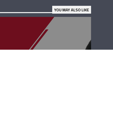
YOU MAY ALSO LIKE
قصة وطن –
ميشال حكّيم