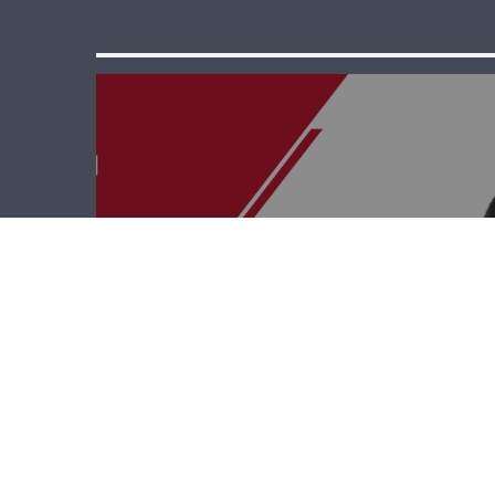
قصة وطن – أمجد
إسكندر