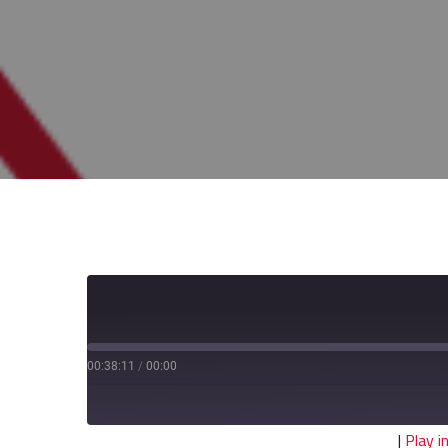
00:38:11
/
00:00
|
Play 