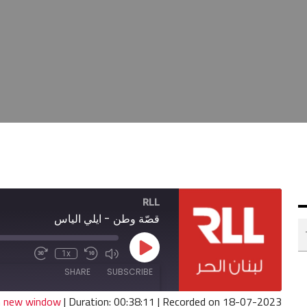
RLL
قصّة وطن - ايلي الياس
Play
1x
Fast
Mute/Unmute
Rewind
Episode
Forward
Episode
10
SHARE
SUBSCRIBE
30
Seconds
seconds
in new window
|
Duration: 00:38:11
|
Recorded on 18-07-2023