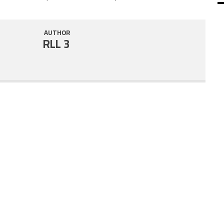
SHARE
RSS FEED
AUTHOR
LINK
RLL 3
EMBED